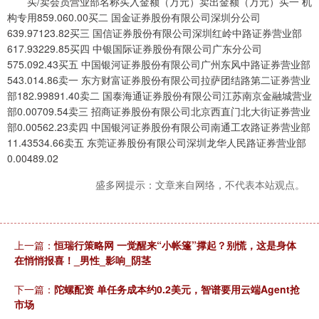
买/卖会员营业部名称买入金额（万元）卖出金额（万元）买一 机
构专用859.060.00买二 国金证券股份有限公司深圳分公司
639.97123.82买三 国信证券股份有限公司深圳红岭中路证券营业部
617.93229.85买四 中银国际证券股份有限公司广东分公司
575.092.43买五 中国银河证券股份有限公司广州东风中路证券营业部
543.014.86卖一 东方财富证券股份有限公司拉萨团结路第二证券营业
部182.99891.40卖二 国泰海通证券股份有限公司江苏南京金融城营业
部0.00709.54卖三 招商证券股份有限公司北京西直门北大街证券营业
部0.00562.23卖四 中国银河证券股份有限公司南通工农路证券营业部
11.43534.66卖五 东莞证券股份有限公司深圳龙华人民路证券营业部
0.00489.02
盛多网提示：文章来自网络，不代表本站观点。
上一篇：
恒瑞行策略网 一觉醒来“小帐篷”撑起？别慌，这是身体
在悄悄报喜！_男性_影响_阴茎
下一篇：
陀螺配资 单任务成本约0.2美元，智谱要用云端Agent抢
市场