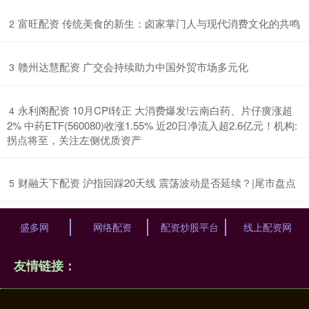
​富旺配资 传统美食的新生：卤家掌门人与现代消费文化的共鸣
2
​赣州达慧配资 广交会持续助力中国外贸市场多元化
3
​永利阁配资 10月CPI转正 大消费爆发!云南白药、片仔癀涨超
4
2% 中药ETF(560080)收涨1.55% 近20日净流入超2.6亿元！机构:
拐点将至，关注左侧优质资产
​财融天下配资 沪指回踩20天线 震荡波动是否延续？|尾市盘点
5
盛多网
网络配资
配资炒股平台
线上配资网
友情链接：