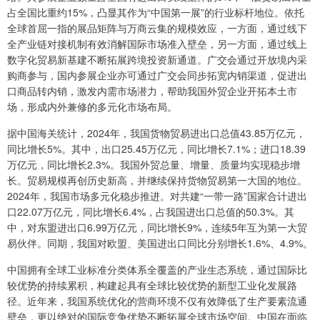
占全国比重约15%，凸显其作为“中国第一展”的行业标杆地位。依托
全球首屈一指的展品矩阵与万商云集的规模效应，一方面，通过线下
全产业链对接机制有效消解国际市场准入壁垒，另一方面，通过线上
数字化贸易新基建不断拓展跨境投资新通道。广交会通过开放境内采
购商参与，国内参展企业亦可通过广交会同步拓宽内销渠道，促进出
口商品转内销，激发内需市场潜力，帮助我国外贸企业开拓本土市
场，形成内外兼修的多元化市场布局。
据中国海关统计，2024年，我国货物贸易进出口总值43.85万亿元，
同比增长5%。其中，出口25.45万亿元，同比增长7.1%；进口18.39
万亿元，同比增长2.3%。我国外贸总量、增量、质量均实现稳步增
长。贸易规模再创历史新高，并继续保持货物贸易第一大国的地位。
2024年，我国市场多元化稳步推进。对共建“一带一路”国家合计进出
口22.07万亿元，同比增长6.4%，占我国进出口总值的50.3%。其
中，对东盟进出口6.99万亿元，同比增长9%，连续5年互为第一大贸
易伙伴。同期，我国对欧盟、美国进出口同比分别增长1.6%、4.9%。
中国拥有全球工业标准分类体系全覆盖的产业生态系统，通过国际比
较优势的持续累积，构建起具有全球比较优势的新型工业化发展路
径。近年来，我国系统优化的营商环境不仅有效降低了生产要素流通
壁垒，更以绝对的国际竞争优势不断拓展全球市场空间。中国在面临