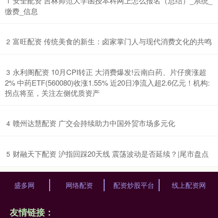
​安全配资 吉林师范大学函授本科网上怎么报名（总结）_系统_
1
缴费_信息
​富旺配资 传统美食的新生：卤家掌门人与现代消费文化的共鸣
2
​永利阁配资 10月CPI转正 大消费爆发!云南白药、片仔癀涨超
3
2% 中药ETF(560080)收涨1.55% 近20日净流入超2.6亿元！机构:
拐点将至，关注左侧优质资产
​赣州达慧配资 广交会持续助力中国外贸市场多元化
4
​财融天下配资 沪指回踩20天线 震荡波动是否延续？|尾市盘点
5
盛多网
网络配资
配资炒股平台
线上配资网
友情链接：