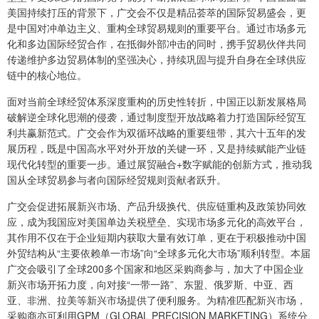
美国持续打压的背景下，广交会不仅是精品荟萃的国际贸易盛会，更
是中国对冲单边主义、重构全球贸易规则的重要平台。通过市场多元
化和多边国际经贸合作，在抵御外部冲击的同时，携手贸易伙伴共同
传递维护多边贸易体制的坚强决心，持续巩固与提升自身在全球供应
链中的核心地位。
面对当前全球经贸体系深度重构的历史性转折，中国正以新发展格局
破解逆全球化思潮的侵袭，通过制度型开放战略着力打造国际经贸互
利共赢新范式。广交会作为双循环战略的重要纽带，其六十五年的发
展历程，既是中国高水平对外开放的关键一环，又是持续赋能产业链
现代化转型的重要一步。通过展贸融合+数字赋能的创新方式，推动我
国从全球贸易参与者向国际经贸规则贡献者跃升。
广交会促进拓展新兴市场、产品升级换代、供应链重构及政策协同效
应，成为我国应对美国单边关税壁垒、实现市场多元化的高效平台，
其作用不仅在于企业短期内获取大量有效订单，更在于积极推动中国
外贸结构从“主要依赖单一市场”向“全球多元化大市场”顺利转型。本届
广交会吸引了全球200多个国家和地区采购商参与，加大了中国企业
新兴市场开拓力度，向对接“一带一路”、东盟、俄罗斯、中亚、西
亚、非洲、拉美等新兴市场提供了便利服务。为精准匹配新兴市场，
采购商亦可利用GPM（GLOBAL PRECISION MARKETING）系统分