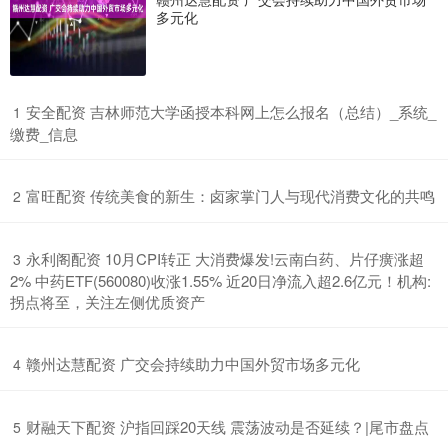
多元化
​安全配资 吉林师范大学函授本科网上怎么报名（总结）_系统_
1
缴费_信息
​富旺配资 传统美食的新生：卤家掌门人与现代消费文化的共鸣
2
​永利阁配资 10月CPI转正 大消费爆发!云南白药、片仔癀涨超
3
2% 中药ETF(560080)收涨1.55% 近20日净流入超2.6亿元！机构:
拐点将至，关注左侧优质资产
​赣州达慧配资 广交会持续助力中国外贸市场多元化
4
​财融天下配资 沪指回踩20天线 震荡波动是否延续？|尾市盘点
5