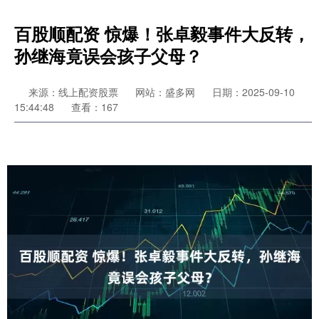
百股顺配资 惊爆！张卓毅事件大反转，
孙继海竟误会孩子父母？
来源：线上配资股票
网站：盛多网
日期：2025-09-10
15:44:48
查看：167