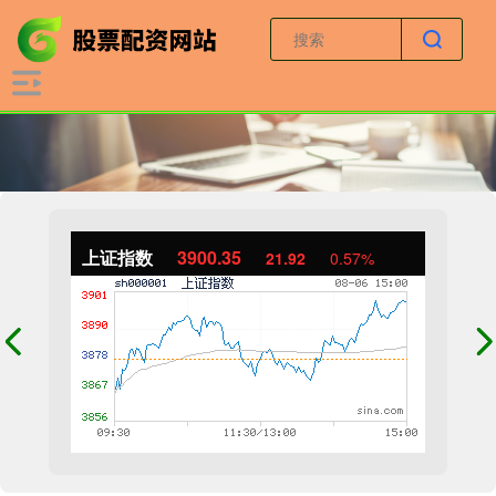
上证指数
3900.35
21.92
0.57%