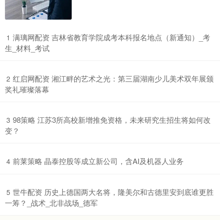
​满璃网配资 吉林省教育学院成考本科报名地点（新通知）_考
1
生_材料_考试
​红启网配资 湘江畔的艺术之光：第三届湖南少儿美术双年展颁
2
奖礼璀璨落幕
​98策略 江苏3所高校新增推免资格，未来研究生招生将如何改
3
变？
​前莱策略 晶泰控股等成立新公司，含AI及机器人业务
4
​世牛配资 历史上德国两大名将，隆美尔和古德里安到底谁更胜
5
一筹？_战术_北非战场_德军